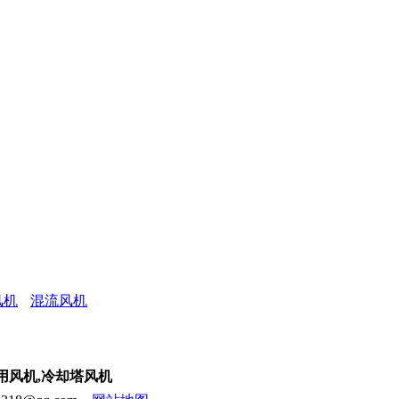
风机
混流风机
用风机,冷却塔风机