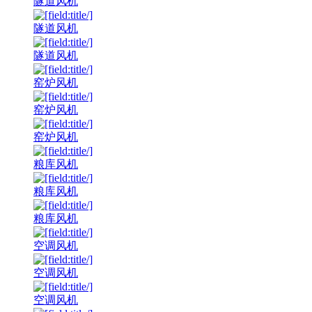
隧道风机
隧道风机
隧道风机
窑炉风机
窑炉风机
窑炉风机
粮库风机
粮库风机
粮库风机
空调风机
空调风机
空调风机