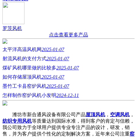
罗茨风机
点击查看更多产品
太平洋高温风机网
2025-01-07
射流风机的支付方式
2025-01-07
煤矿风机哪里做的比较多
2025-01-07
如何存储屋顶风机
2025-01-07
墨竹工卡县窑炉风机
2025-01-07
怎样制作窑炉风机小发明
2024-12-11
潍坊市新合通风设备有限公司产品
屋顶风机
，
空调风机
，
纺织专用风机
等质量达到国际水准，得到客户的肯定与信赖，
我公司致力于全球用户提供专业专注产品的设计，研发，销
售，并为客户提供个性化的定制解决方案，近年来公司注重
窑