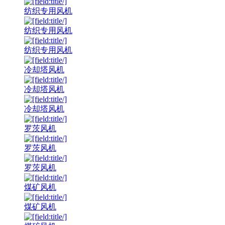
纺织专用风机
纺织专用风机
纺织专用风机
冷却塔风机
冷却塔风机
冷却塔风机
罗茨风机
罗茨风机
罗茨风机
煤矿风机
煤矿风机