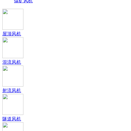
煤矿风机
屋顶风机
混流风机
射流风机
隧道风机