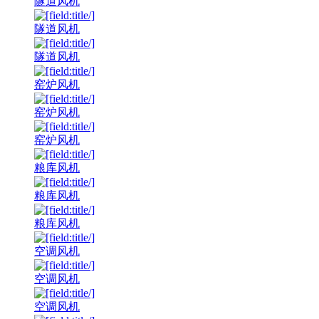
隧道风机
隧道风机
隧道风机
窑炉风机
窑炉风机
窑炉风机
粮库风机
粮库风机
粮库风机
空调风机
空调风机
空调风机