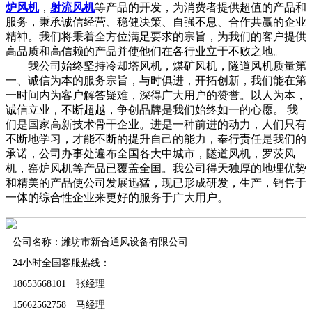
炉风机
，
射流风机
等产品的开发，为消费者提供超值的产品和
服务，秉承诚信经营、稳健决策、自强不息、合作共赢的企业
精神。我们将秉着全方位满足要求的宗旨，为我们的客户提供
高品质和高信赖的产品并使他们在各行业立于不败之地。
我公司始终坚持冷却塔风机，煤矿风机，隧道风机质量第
一、诚信为本的服务宗旨，与时俱进，开拓创新，我们能在第
一时间内为客户解答疑难，深得广大用户的赞誉。以人为本，
诚信立业，不断超越，争创品牌是我们始终如一的心愿。 我
们是国家高新技术骨干企业。进是一种前进的动力，人们只有
不断地学习，才能不断的提升自己的能力，奉行责任是我们的
承诺，公司办事处遍布全国各大中城市，隧道风机，罗茨风
机，窑炉风机等产品已覆盖全国。我公司得天独厚的地理优势
和精美的产品使公司发展迅猛，现已形成研发，生产，销售于
一体的综合性企业来更好的服务于广大用户。
公司名称：潍坊市新合通风设备有限公司
24小时全国客服热线：
18653668101 张经理
15662562758 马经理