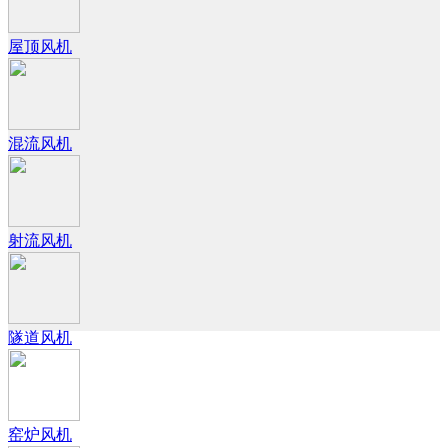
屋顶风机
混流风机
射流风机
隧道风机
窑炉风机