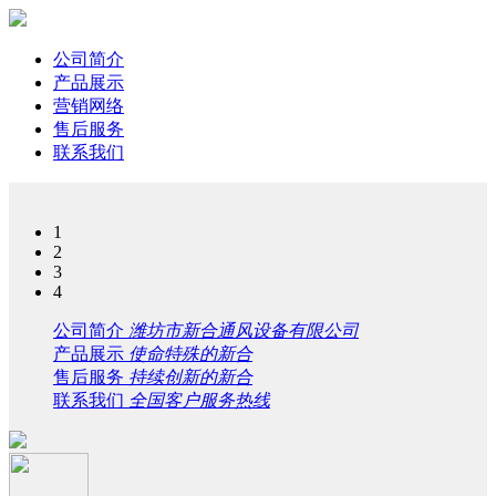
公司简介
产品展示
营销网络
售后服务
联系我们
1
2
3
4
公司简介
潍坊市新合通风设备有限公司
产品展示
使命特殊的
新合
售后服务
持续创新的
新合
联系我们
全国客户服务热线