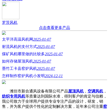
罗茨风机
点击查看更多产品
太平洋高温风机网
2025-01-07
射流风机的支付方式
2025-01-07
煤矿风机哪里做的比较多
2025-01-07
如何存储屋顶风机
2025-01-07
墨竹工卡县窑炉风机
2025-01-07
怎样制作窑炉风机小发明
2024-12-11
潍坊市新合通风设备有限公司产品
屋顶风机
，
空调风机
，
纺织专用风机
等质量达到国际水准，得到客户的肯定与信赖，
我公司致力于全球用户提供专业专注产品的设计，研发，销
售，并为客户提供个性化的定制解决方案，近年来公司注重
窑