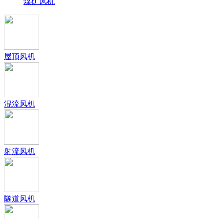
煤矿风机
屋顶风机
混流风机
射流风机
隧道风机