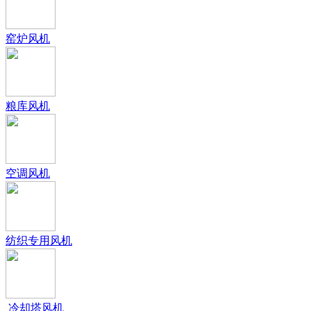
窑炉风机
粮库风机
空调风机
纺织专用风机
冷却塔风机