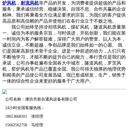
炉风机
，
射流风机
等产品的开发，为消费者提供超值的产品和
服务，秉承诚信经营、稳健决策、自强不息、合作共赢的企业
精神。我们将秉着全方位满足要求的宗旨，为我们的客户提供
高品质和高信赖的产品并使他们在各行业立于不败之地。
我公司始终坚持冷却塔风机，煤矿风机，隧道风机质量第
一、诚信为本的服务宗旨，与时俱进，开拓创新，我们能在第
一时间内为客户解答疑难，深得广大用户的赞誉。以人为本，
诚信立业，不断超越，争创品牌是我们始终如一的心愿。 我
们是国家高新技术骨干企业。进是一种前进的动力，人们只有
不断地学习，才能不断的提升自己的能力，奉行责任是我们的
承诺，公司办事处遍布全国各大中城市，隧道风机，罗茨风
机，窑炉风机等产品已覆盖全国。我公司得天独厚的地理优势
和精美的产品使公司发展迅猛，现已形成研发，生产，销售于
一体的综合性企业来更好的服务于广大用户。
公司名称：潍坊市新合通风设备有限公司
24小时全国客服热线：
18653668101 张经理
15662562758 马经理