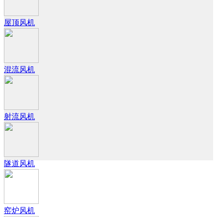
屋顶风机
混流风机
射流风机
隧道风机
窑炉风机