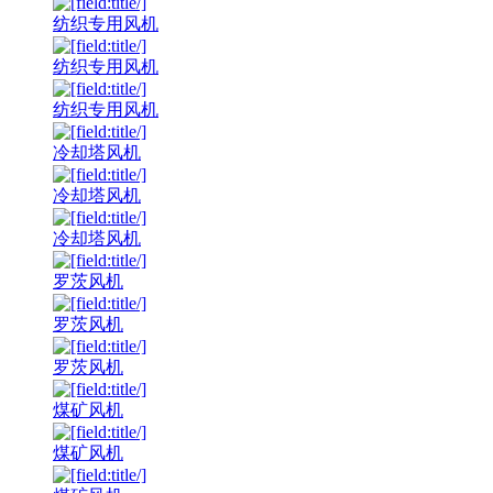
纺织专用风机
纺织专用风机
纺织专用风机
冷却塔风机
冷却塔风机
冷却塔风机
罗茨风机
罗茨风机
罗茨风机
煤矿风机
煤矿风机