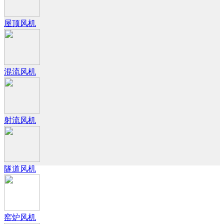
屋顶风机
混流风机
射流风机
隧道风机
窑炉风机