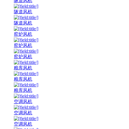
隧道风机
隧道风机
隧道风机
窑炉风机
窑炉风机
窑炉风机
粮库风机
粮库风机
粮库风机
空调风机
空调风机
空调风机