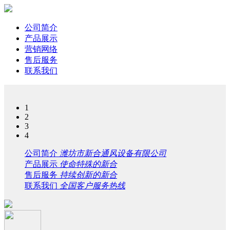
公司简介
产品展示
营销网络
售后服务
联系我们
1
2
3
4
公司简介
潍坊市新合通风设备有限公司
产品展示
使命特殊的
新合
售后服务
持续创新的
新合
联系我们
全国客户服务热线