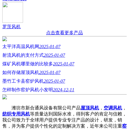
罗茨风机
点击查看更多产品
太平洋高温风机网
2025-01-07
射流风机的支付方式
2025-01-07
煤矿风机哪里做的比较多
2025-01-07
如何存储屋顶风机
2025-01-07
墨竹工卡县窑炉风机
2025-01-07
怎样制作窑炉风机小发明
2024-12-11
潍坊市新合通风设备有限公司产品
屋顶风机
，
空调风机
，
纺织专用风机
等质量达到国际水准，得到客户的肯定与信赖，
我公司致力于全球用户提供专业专注产品的设计，研发，销
售，并为客户提供个性化的定制解决方案，近年来公司注重
窑