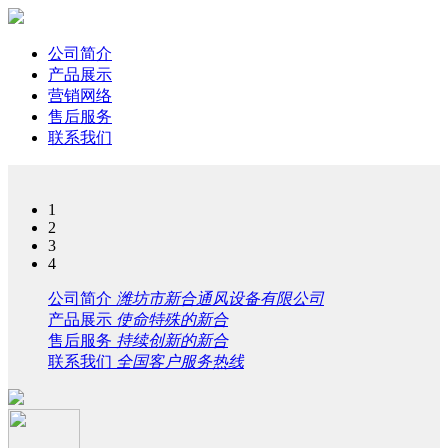
公司简介
产品展示
营销网络
售后服务
联系我们
1
2
3
4
公司简介
潍坊市新合通风设备有限公司
产品展示
使命特殊的
新合
售后服务
持续创新的
新合
联系我们
全国客户服务热线