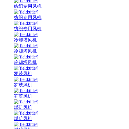
纺织专用风机
纺织专用风机
纺织专用风机
冷却塔风机
冷却塔风机
冷却塔风机
罗茨风机
罗茨风机
罗茨风机
煤矿风机
煤矿风机