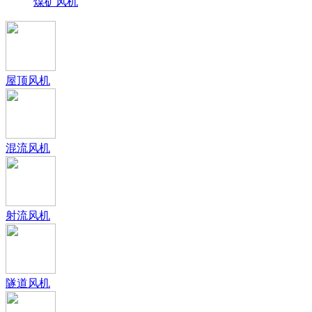
煤矿风机
屋顶风机
混流风机
射流风机
隧道风机