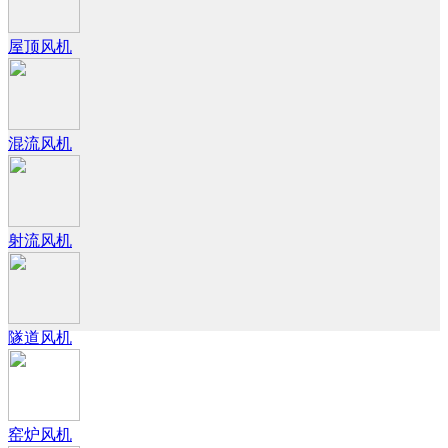
屋顶风机
混流风机
射流风机
隧道风机
窑炉风机