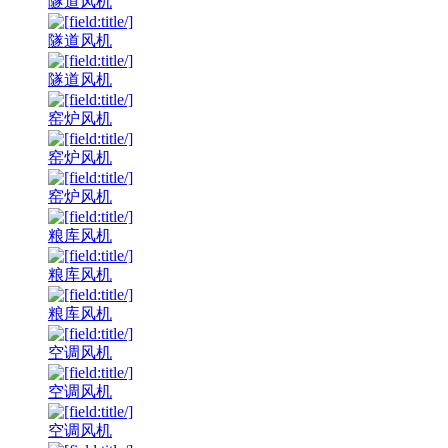
隧道风机
隧道风机
隧道风机
窑炉风机
窑炉风机
窑炉风机
粮库风机
粮库风机
粮库风机
空调风机
空调风机
空调风机