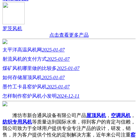
罗茨风机
点击查看更多产品
太平洋高温风机网
2025-01-07
射流风机的支付方式
2025-01-07
煤矿风机哪里做的比较多
2025-01-07
如何存储屋顶风机
2025-01-07
墨竹工卡县窑炉风机
2025-01-07
怎样制作窑炉风机小发明
2024-12-11
潍坊市新合通风设备有限公司产品
屋顶风机
，
空调风机
，
纺织专用风机
等质量达到国际水准，得到客户的肯定与信赖，
我公司致力于全球用户提供专业专注产品的设计，研发，销
售，并为客户提供个性化的定制解决方案，近年来公司注重
窑