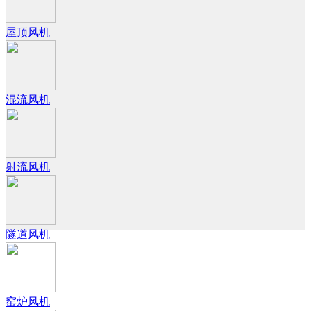
屋顶风机
混流风机
射流风机
隧道风机
窑炉风机