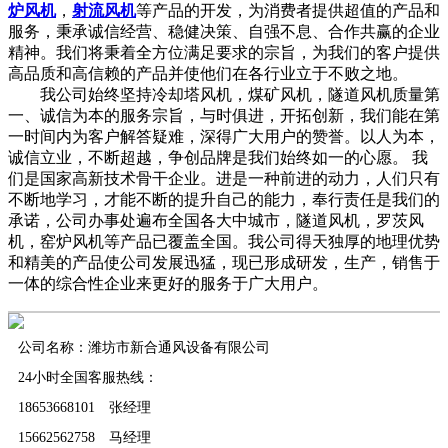
炉风机
，
射流风机
等产品的开发，为消费者提供超值的产品和
服务，秉承诚信经营、稳健决策、自强不息、合作共赢的企业
精神。我们将秉着全方位满足要求的宗旨，为我们的客户提供
高品质和高信赖的产品并使他们在各行业立于不败之地。
我公司始终坚持冷却塔风机，煤矿风机，隧道风机质量第
一、诚信为本的服务宗旨，与时俱进，开拓创新，我们能在第
一时间内为客户解答疑难，深得广大用户的赞誉。以人为本，
诚信立业，不断超越，争创品牌是我们始终如一的心愿。 我
们是国家高新技术骨干企业。进是一种前进的动力，人们只有
不断地学习，才能不断的提升自己的能力，奉行责任是我们的
承诺，公司办事处遍布全国各大中城市，隧道风机，罗茨风
机，窑炉风机等产品已覆盖全国。我公司得天独厚的地理优势
和精美的产品使公司发展迅猛，现已形成研发，生产，销售于
一体的综合性企业来更好的服务于广大用户。
公司名称：潍坊市新合通风设备有限公司
24小时全国客服热线：
18653668101 张经理
15662562758 马经理