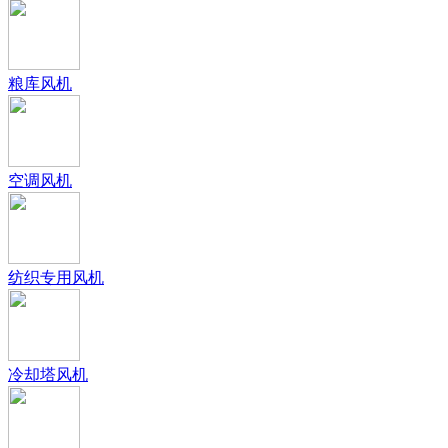
粮库风机
空调风机
纺织专用风机
冷却塔风机