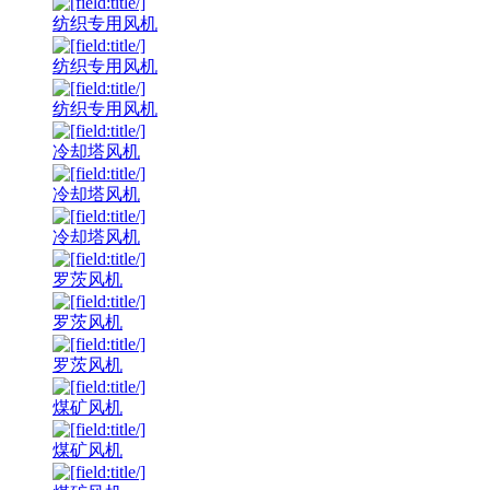
纺织专用风机
纺织专用风机
纺织专用风机
冷却塔风机
冷却塔风机
冷却塔风机
罗茨风机
罗茨风机
罗茨风机
煤矿风机
煤矿风机